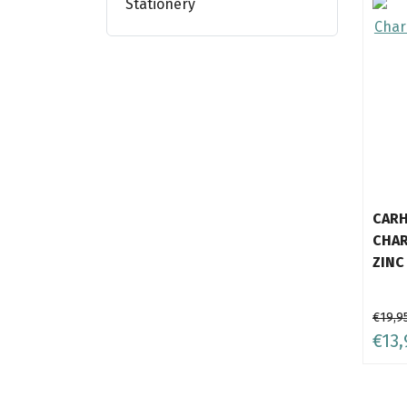
Stationery
CARH
CHAR
ZINC
€19,9
€13,