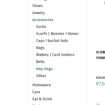
Shoes
Jewelry
Accessories
Socks
Scarfs | Beanies I Gloves
Caps I bucket hats
Bags
ICON
Wallets | Card holders
CHAI
Belts
Key rings
Other
€25,0
€7,5
Homeware
Care
Eat & Drink