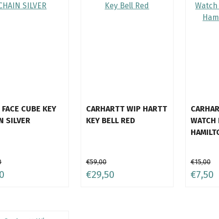
 FACE CUBE KEY
CARHARTT WIP HARTT
CARHAR
N SILVER
KEY BELL RED
WATCH 
HAMILT
0
€59,00
€15,00
0
€29,50
€7,50