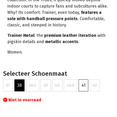
indoor courts to capture fans and subcultures alike.
Why? Its comfort: Trainer, even today,
features a
sole with handball pressure points
. Comfortable,
classic, and steeped in history.
Trainer Metal
: the
premium leather iteration
with
pigskin details and
metallic accents
.
Women.
Selecteer Schoenmaat
37
38
38.5
39
40
40.5
41
42
Niet in voorraad